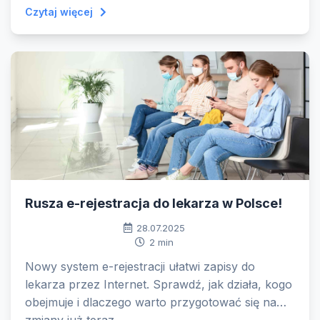
Czytaj więcej
czy stylu życia. Ale dlaczego chorujemy jesienią i
zimą częściej niż w cieplejszych miesiącach?
Rusza e-rejestracja do lekarza w Polsce!
28.07.2025
2 min
Nowy system e-rejestracji ułatwi zapisy do
lekarza przez Internet. Sprawdź, jak działa, kogo
obejmuje i dlaczego warto przygotować się na