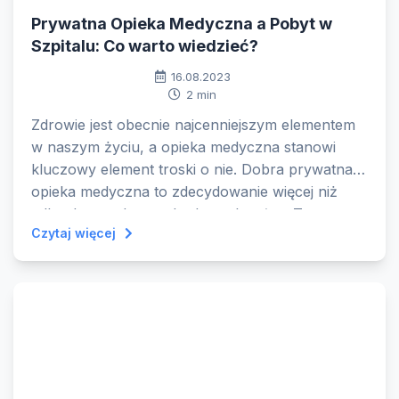
Prywatna Opieka Medyczna a Pobyt w
Szpitalu: Co warto wiedzieć?
16.08.2023
2 min
Zdrowie jest obecnie najcenniejszym elementem
w naszym życiu, a opieka medyczna stanowi
kluczowy element troski o nie. Dobra prywatna
opieka medyczna to zdecydowanie więcej niż
tylko dostęp do standardowych usług. To
Czytaj więcej
wyjątkowe podejście do pacjenta, oparte na
indywidualnych potrzebach i oczekiwaniach.