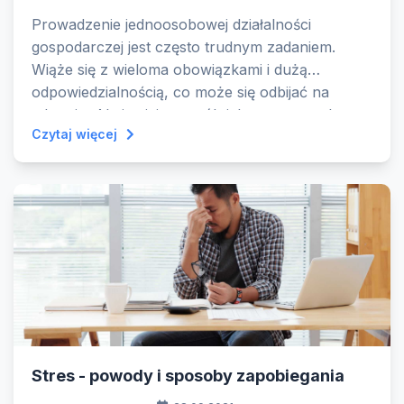
Prowadzenie jednoosobowej działalności
gospodarczej jest często trudnym zadaniem.
Wiąże się z wieloma obowiązkami i dużą
odpowiedzialnością, co może się odbijać na
zdrowiu. Ale istnieje sposób jak o to wszystko
Czytaj więcej
zadbać.
Stres - powody i sposoby zapobiegania