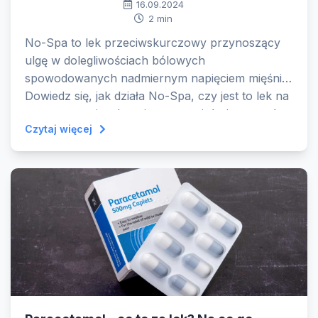
16.09.2024
2 min
No-Spa to lek przeciwskurczowy przynoszący
ulgę w dolegliwościach bólowych
spowodowanych nadmiernym napięciem mięśni.
Dowiedz się, jak działa No-Spa, czy jest to lek na
receptę, czy jest bezpieczna w ciąży i czy można
Czytaj więcej
ją stosować z innymi lekami.