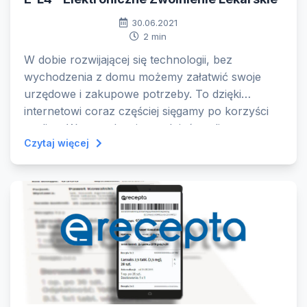
30.06.2021
2 min
W dobie rozwijającej się technologii, bez
wychodzenia z domu możemy załatwić swoje
urzędowe i zakupowe potrzeby. To dzięki
internetowi coraz częściej sięgamy po korzyści
on-line. Wprowadzenie zwolnień on-line, to
Czytaj więcej
znaczące ułatwienie dla osób chorych, którzy
musieli taki dokument przekazać pracodawcy w
ciągu 7 dni od wystawienia, a stan zdrowia im na
to nie pozwalał.