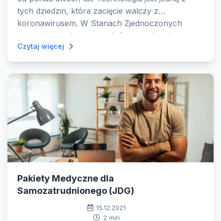
tych dziedzin, która zacięcie walczy z
koronawirusem. W Stanach Zjednoczonych
powstał superkomputer, którego celem jest
Czytaj więcej
określenie związków pozwalających zwalczyć
pandemię.
Pakiety Medyczne dla
Samozatrudnionego (JDG)
15.12.2021
2 min