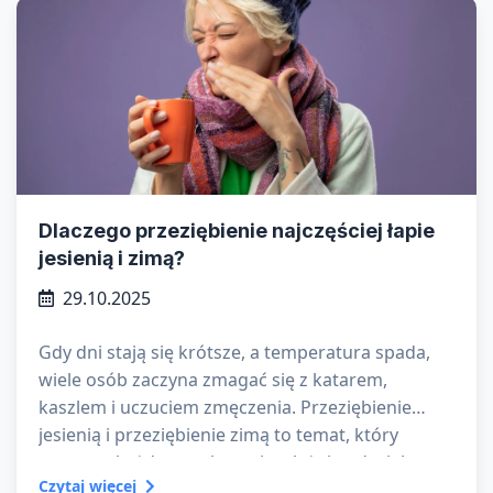
Dlaczego przeziębienie najczęściej łapie
jesienią i zimą?
29.10.2025
Gdy dni stają się krótsze, a temperatura spada,
wiele osób zaczyna zmagać się z katarem,
kaszlem i uczuciem zmęczenia. Przeziębienie
jesienią i przeziębienie zimą to temat, który
powraca każdego roku – niezależnie od wieku czy
Czytaj więcej
stylu życia. Ale dlaczego chorujemy jesienią i zimą