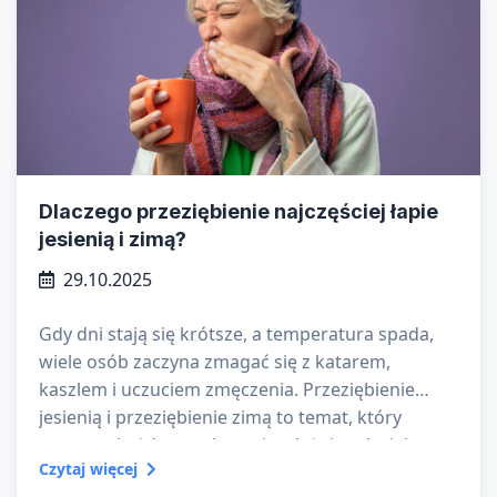
Dlaczego przeziębienie najczęściej łapie
jesienią i zimą?
29.10.2025
Gdy dni stają się krótsze, a temperatura spada,
wiele osób zaczyna zmagać się z katarem,
kaszlem i uczuciem zmęczenia. Przeziębienie
jesienią i przeziębienie zimą to temat, który
powraca każdego roku – niezależnie od wieku czy
Czytaj więcej
stylu życia. Ale dlaczego chorujemy jesienią i zimą