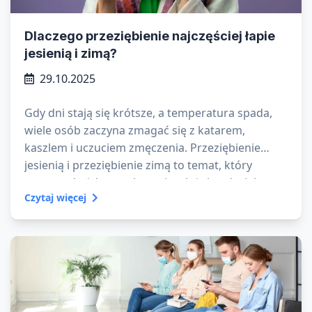
Dlaczego przeziębienie najczęściej łapie
jesienią i zimą?
29.10.2025
Gdy dni stają się krótsze, a temperatura spada,
wiele osób zaczyna zmagać się z katarem,
kaszlem i uczuciem zmęczenia. Przeziębienie
jesienią i przeziębienie zimą to temat, który
powraca każdego roku – niezależnie od wieku czy
Czytaj więcej
stylu życia. Ale dlaczego chorujemy jesienią i zimą
częściej niż w cieplejszych miesiącach?