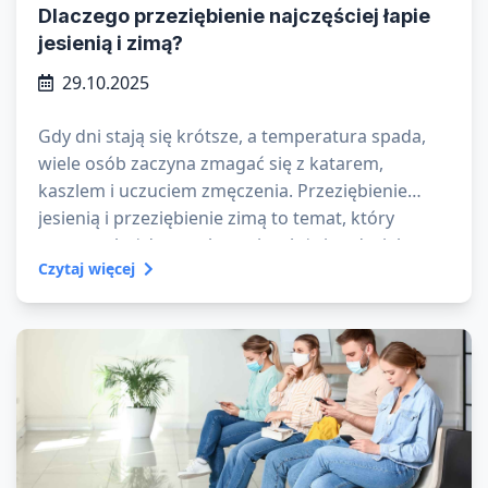
Dlaczego przeziębienie najczęściej łapie
jesienią i zimą?
29.10.2025
Gdy dni stają się krótsze, a temperatura spada,
wiele osób zaczyna zmagać się z katarem,
kaszlem i uczuciem zmęczenia. Przeziębienie
jesienią i przeziębienie zimą to temat, który
powraca każdego roku – niezależnie od wieku czy
Czytaj więcej
stylu życia. Ale dlaczego chorujemy jesienią i zimą
częściej niż w cieplejszych miesiącach?