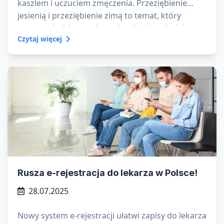
kaszlem i uczuciem zmęczenia. Przeziębienie
jesienią i przeziębienie zimą to temat, który
powraca każdego roku – niezależnie od wieku czy
Czytaj więcej
stylu życia. Ale dlaczego chorujemy jesienią i zimą
częściej niż w cieplejszych miesiącach?
Rusza e-rejestracja do lekarza w Polsce!
28.07.2025
Nowy system e-rejestracji ułatwi zapisy do lekarza