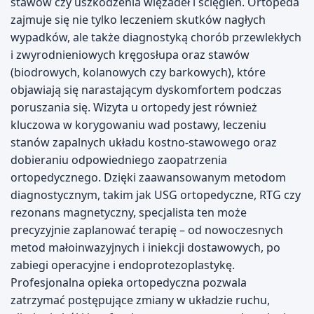
stawów czy uszkodzenia więzadeł i ścięgien. Ortopeda
zajmuje się nie tylko leczeniem skutków nagłych
wypadków, ale także diagnostyką chorób przewlekłych
i zwyrodnieniowych kręgosłupa oraz stawów
(biodrowych, kolanowych czy barkowych), które
objawiają się narastającym dyskomfortem podczas
poruszania się. Wizyta u ortopedy jest również
kluczowa w korygowaniu wad postawy, leczeniu
stanów zapalnych układu kostno-stawowego oraz
dobieraniu odpowiedniego zaopatrzenia
ortopedycznego. Dzięki zaawansowanym metodom
diagnostycznym, takim jak USG ortopedyczne, RTG czy
rezonans magnetyczny, specjalista ten może
precyzyjnie zaplanować terapię – od nowoczesnych
metod małoinwazyjnych i iniekcji dostawowych, po
zabiegi operacyjne i endoprotezoplastykę.
Profesjonalna opieka ortopedyczna pozwala
zatrzymać postępujące zmiany w układzie ruchu,