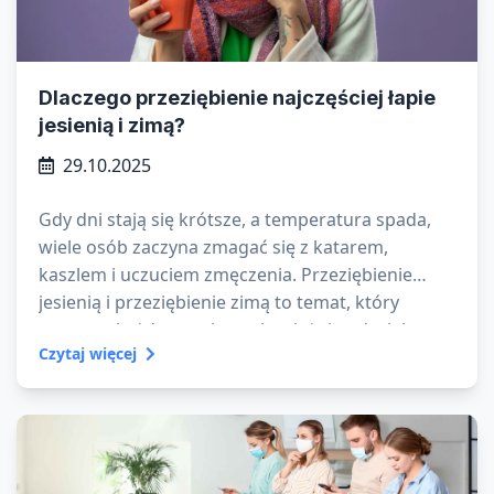
Dlaczego przeziębienie najczęściej łapie
jesienią i zimą?
29.10.2025
Gdy dni stają się krótsze, a temperatura spada,
wiele osób zaczyna zmagać się z katarem,
kaszlem i uczuciem zmęczenia. Przeziębienie
jesienią i przeziębienie zimą to temat, który
powraca każdego roku – niezależnie od wieku czy
Czytaj więcej
stylu życia. Ale dlaczego chorujemy jesienią i zimą
częściej niż w cieplejszych miesiącach?