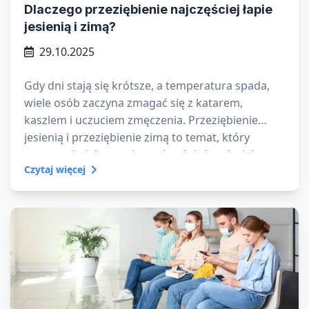
Dlaczego przeziębienie najczęściej łapie
jesienią i zimą?
29.10.2025
Gdy dni stają się krótsze, a temperatura spada,
wiele osób zaczyna zmagać się z katarem,
kaszlem i uczuciem zmęczenia. Przeziębienie
jesienią i przeziębienie zimą to temat, który
powraca każdego roku – niezależnie od wieku czy
Czytaj więcej
stylu życia. Ale dlaczego chorujemy jesienią i zimą
częściej niż w cieplejszych miesiącach?