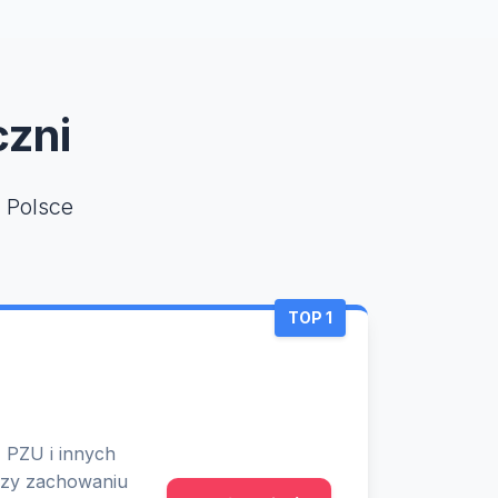
czni
 Polsce
TOP 1
 PZU i innych
 przy zachowaniu