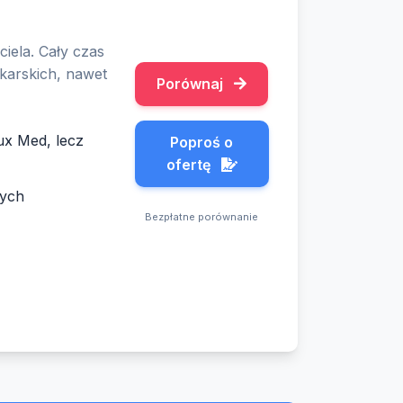
iela. Cały czas
ekarskich, nawet
Porównaj
ux Med, lecz
Poproś o
ofertę
nych
Bezpłatne porównanie