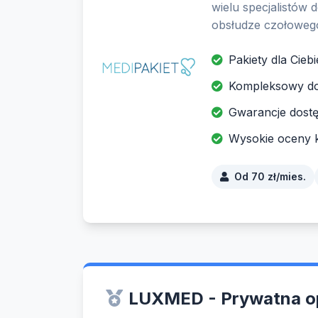
wielu specjalistów
obsłudze czołoweg
Pakiety dla Ciebi
Kompleksowy do
Gwarancje dostę
Wysokie oceny kl
Od 70 zł/mies.
LUXMED - Prywatna o