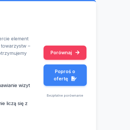
ercie element
i towarzystw –
Porównaj
 otrzymujemy
Poproś o
ofertę
mawianie wizyt
Bezpłatne porównanie
e liczą się z