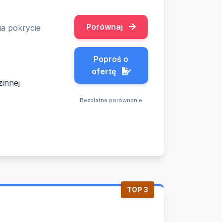
Porównaj
a pokrycie
Poproś o
ofertę
zinnej
Bezpłatne porównanie
TOP 3