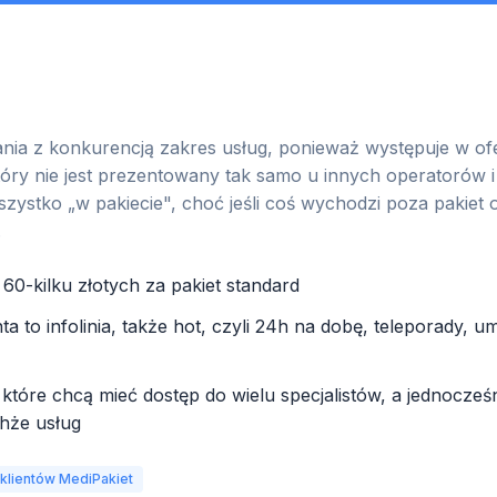
ia z konkurencją zakres usług, ponieważ występuje w of
który nie jest prezentowany tak samo u innych operatorów 
zystko „w pakiecie", choć jeśli coś wychodzi poza pakiet
.
 60-kilku złotych za pakiet standard
nta to infolinia, także hot, czyli 24h na dobę, teleporady, u
 które chcą mieć dostęp do wielu specjalistów, a jednocześni
chże usług
 klientów MediPakiet