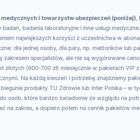
 medycznych i towarzystw ubezpieczeń (poniżej)
,
ty badań, badania laboratoryjne i inne usługi medycz
ieniem największych korzyści z uczestnictwa w abonam
ne: dla jednej osoby, dla pary, np. małżonków lub par
 się zakresem specjalistów, ale nie są wygórowane ce
et złotych (600-700 zł) miesięcznie w pakietach VIP z
nymi. Na każdą kieszeń i potrzebę znajdziemy pak
 biegunie produkty TU Zdrowie lub Inter Polska – w ty
j do osób, które bardzo świadomie ze względu na pot
rzeć na zakres, a dopiero potem na cennik pakietów 