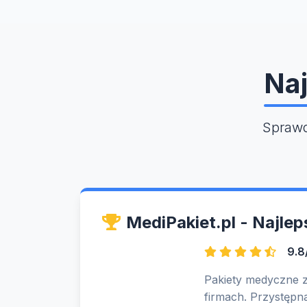
Naj
Sprawd
MediPakiet.pl - Najle
9.8
Pakiety medyczne 
firmach. Przystępna