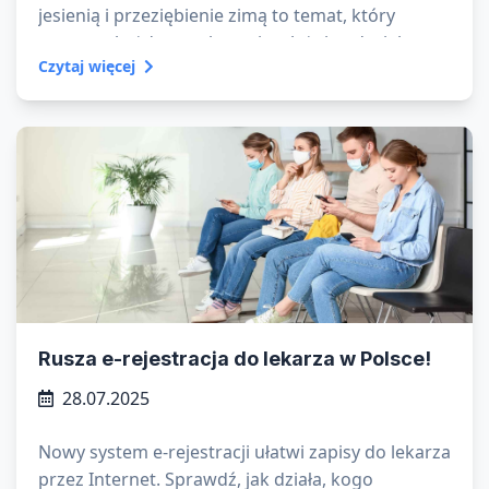
jesienią i przeziębienie zimą to temat, który
powraca każdego roku – niezależnie od wieku czy
Czytaj więcej
stylu życia. Ale dlaczego chorujemy jesienią i zimą
częściej niż w cieplejszych miesiącach?
Rusza e-rejestracja do lekarza w Polsce!
28.07.2025
Nowy system e-rejestracji ułatwi zapisy do lekarza
przez Internet. Sprawdź, jak działa, kogo