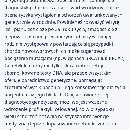
przyszłego potomstwa. Specjalista ten zajmuje się
diagnostyką chorób rzadkich, wad wrodzonych oraz
oceną ryzyka wystąpienia schorzeń uwarunkowanych
genetycznie w rodzinie. Powinieneś rozważyć wizytę,
jeśli planujesz ciążę po 35. roku życia, zmagasz się z
niepowodzeniami położniczymi lub gdy w Twojej
rodzinie występowały powtarzające się przypadki
chorób nowotworowych, co może sugerować
obciążenie mutacjami (np. w genach BRCA1 lub BRCA2).
Genetyk kliniczny nie tylko zleca i interpretuje
skomplikowane testy DNA, ale przede wszystkim
oferuje poradnictwo genetyczne, pomagając
zrozumieć wynik badania i jego konsekwencje dla życia
pacjenta oraz jego bliskich. Dzięki nowoczesnej
diagnostyce genetycznej możliwe jest wczesne
wdrożenie profilaktyki celowanej, co w przypadku
wielu schorzeń pozwala na szybszą interwencję
medyczną i lepsze dopasowanie metod leczenia do