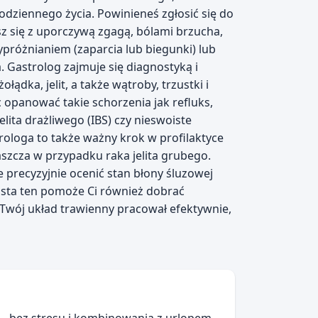
dziennego życia. Powinieneś zgłosić się do
asz się z uporczywą zgagą, bólami brzucha,
próżnianiem (zaparcia lub biegunki) lub
 Gastrolog zajmuje się diagnostyką i
łądka, jelit, a także wątroby, trzustki i
opanować takie schorzenia jak refluks,
lita drażliwego (IBS) czy nieswoiste
strologa to także ważny krok w profilaktyce
zcza w przypadku raka jelita grubego.
precyzyjnie ocenić stan błony śluzowej
sta ten pomoże Ci również dobrać
 Twój układ trawienny pracował efektywnie,