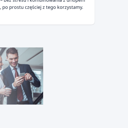
i – bez stresu i kombinowania z urlopem
 po prostu częściej z tego korzystamy.