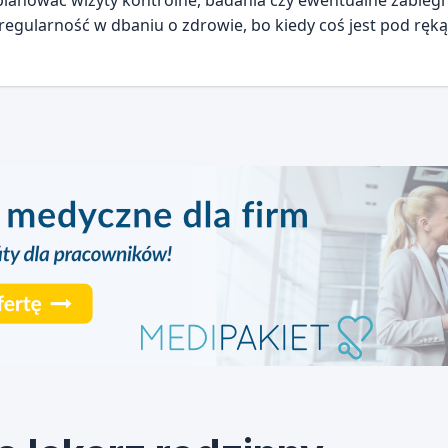
aplanować wizyty kontrolne, badania czy ewentualne zabieg
regularność w dbaniu o zdrowie, bo kiedy coś jest pod ręką,