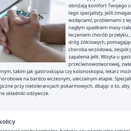
obniżają komfort Twojego co
tego specjalisty, jeśli zmag
wzdęciami, problemami z wy
nagłym spadkiem masy ciała.
leczeniem chorób przełyku, żo
dróg żółciowych, pomagając 
choroba wrzodowa, zespół je
zapalenia jelit. Wizyta u ga
przeciwnowotworowej, zwłas
m, takim jak gastroskopia czy kolonoskopia, lekarz może 
robowe na bardzo wczesnym, uleczalnym etapie. Specjali
giczne przy nietolerancjach pokarmowych, dbając o to, aby
e składniki odżywcze.
kolicy