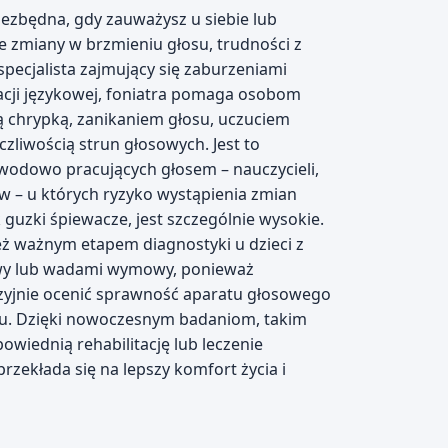
niezbędna, gdy zauważysz u siebie lub
e zmiany w brzmieniu głosu, trudności z
pecjalista zajmujący się zaburzeniami
acji językowej, foniatra pomaga osobom
ą chrypką, zanikaniem głosu, uczuciem
zliwością strun głosowych. Jest to
awodowo pracujących głosem – nauczycieli,
 – u których ryzyko wystąpienia zmian
 guzki śpiewacze, jest szczególnie wysokie.
ież ważnym etapem diagnostyki u dzieci z
y lub wadami wymowy, ponieważ
cyzyjnie ocenić sprawność aparatu głosowego
chu. Dzięki nowoczesnym badaniom, takim
wiednią rehabilitację lub leczenie
zekłada się na lepszy komfort życia i