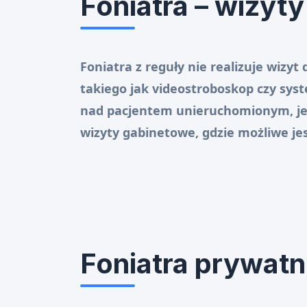
Foniatra – wizy
Foniatra z reguły nie realizuje wiz
takiego jak videostroboskop czy sys
nad pacjentem unieruchomionym, je
wizyty gabinetowe, gdzie możliwe je
Foniatra prywatn