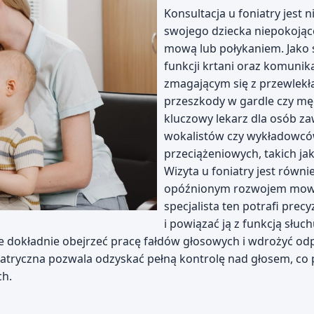
Konsultacja u foniatry jest 
swojego dziecka niepokojąc
mową lub połykaniem. Jako s
funkcji krtani oraz komunik
zmagającym się z przewlekł
przeszkody w gardle czy męc
kluczowy lekarz dla osób z
wokalistów czy wykładowców
przeciążeniowych, takich jak
Wizyta u foniatry jest równ
opóźnionym rozwojem mow
specjalista ten potrafi pre
i powiązać ją z funkcją słu
e dokładnie obejrzeć pracę fałdów głosowych i wdrożyć odpo
atryczna pozwala odzyskać pełną kontrolę nad głosem, co pr
ch.