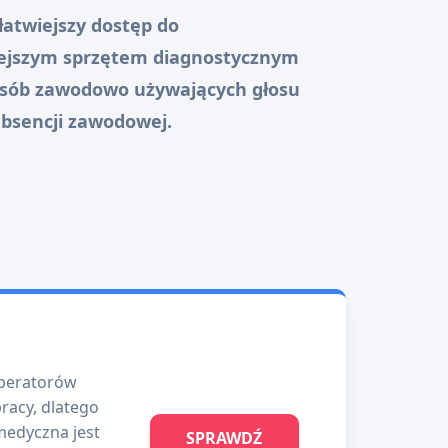
łatwiejszy dostęp do
iejszym sprzętem diagnostycznym
 osób zawodowo używających głosu
absencji zawodowej.
operatorów
racy, dlatego
 medyczna jest
SPRAWDŹ