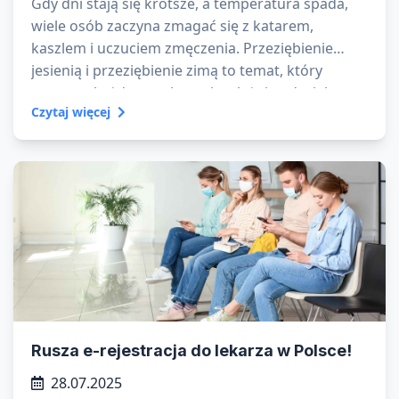
Gdy dni stają się krótsze, a temperatura spada,
wiele osób zaczyna zmagać się z katarem,
kaszlem i uczuciem zmęczenia. Przeziębienie
jesienią i przeziębienie zimą to temat, który
powraca każdego roku – niezależnie od wieku czy
Czytaj więcej
stylu życia. Ale dlaczego chorujemy jesienią i zimą
częściej niż w cieplejszych miesiącach?
Rusza e-rejestracja do lekarza w Polsce!
28.07.2025