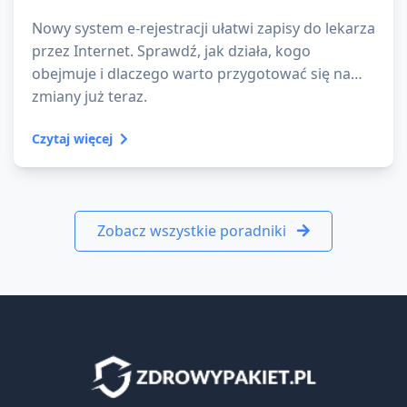
Nowy system e-rejestracji ułatwi zapisy do lekarza
przez Internet. Sprawdź, jak działa, kogo
obejmuje i dlaczego warto przygotować się na
zmiany już teraz.
Czytaj więcej
Zobacz wszystkie poradniki