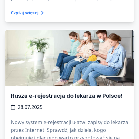
powraca każdego roku – niezależnie od wieku czy
Czytaj więcej
stylu życia. Ale dlaczego chorujemy jesienią i zimą
częściej niż w cieplejszych miesiącach?
Rusza e-rejestracja do lekarza w Polsce!
28.07.2025
Nowy system e-rejestracji ułatwi zapisy do lekarza
przez Internet. Sprawdź, jak działa, kogo
obejmuje i dlaczego warto przygotować się na