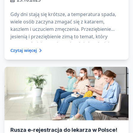
Gdy dni stają się krótsze, a temperatura spada,
wiele osób zaczyna zmagać się z katarem,
kaszlem i uczuciem zmęczenia. Przeziębienie
jesienią i przeziębienie zimą to temat, który
powraca każdego roku – niezależnie od wieku czy
Czytaj więcej
stylu życia. Ale dlaczego chorujemy jesienią i zimą
częściej niż w cieplejszych miesiącach?
Rusza e-rejestracja do lekarza w Polsce!