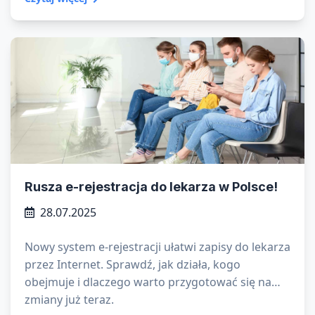
stylu życia. Ale dlaczego chorujemy jesienią i zimą
częściej niż w cieplejszych miesiącach?
Rusza e-rejestracja do lekarza w Polsce!
28.07.2025
Nowy system e-rejestracji ułatwi zapisy do lekarza
przez Internet. Sprawdź, jak działa, kogo
obejmuje i dlaczego warto przygotować się na
zmiany już teraz.